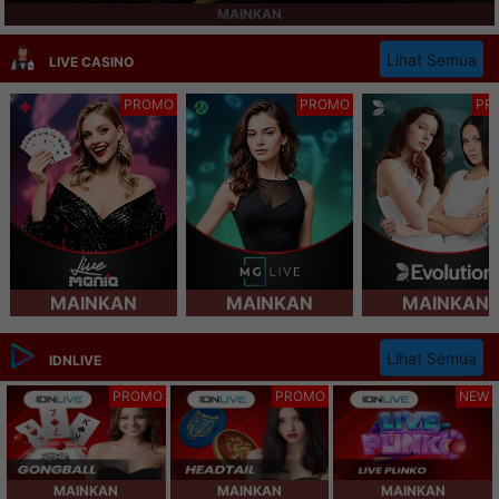
MAINKAN
Lihat Semua
LIVE CASINO
PROMO
PROMO
PR
MAINKAN
MAINKAN
MAINKAN
Lihat Semua
IDNLIVE
PROMO
PROMO
NEW
MAINKAN
MAINKAN
MAINKAN