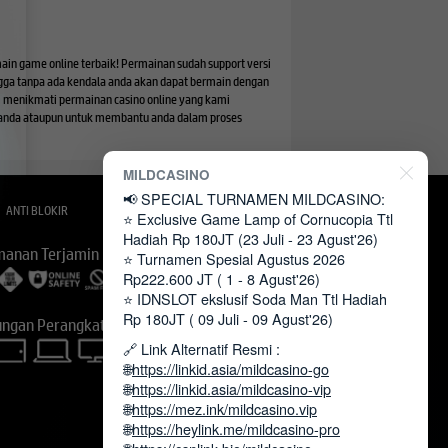
ain game online terbaik! Permainan sudah support versi
gga tanpa ada kendala anda akan dapat bermain dengan
enikmati permainan casino online yang kami
n anda ataupun untuk membantu anda dalam proses
MILDCASINO
📢 SPECIAL TURNAMEN MILDCASINO:
ANTI BLOKIR
⭐️ Exclusive Game Lamp of Cornucopia Ttl
Hadiah Rp 180JT (23 Juli - 23 Agust'26)
anan Terjamin :
⭐️ Turnamen Spesial Agustus 2026
Rp222.600 JT ( 1 - 8 Agust'26)
⭐️ IDNSLOT ekslusif Soda Man Ttl Hadiah
Rp 180JT ( 09 Juli - 09 Agust'26)
ngan Perangkat :
🔗 Link Alternatif Resmi :
🌐
https://linkid.asia/mildcasino-go
🌐
https://linkid.asia/mildcasino-vip
🌐
https://mez.ink/mildcasino.vip
🌐
https://heylink.me/mildcasino-pro