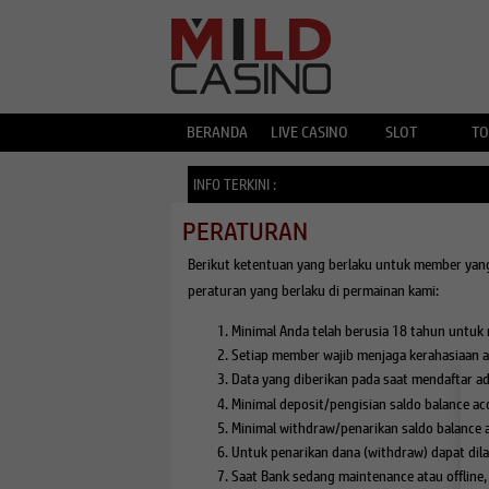
BERANDA
LIVE CASINO
SLOT
TO
INFO TERKINI :
PERATURAN
Berikut ketentuan yang berlaku untuk member yan
peraturan yang berlaku di permainan kami:
Minimal Anda telah berusia 18 tahun untu
Setiap member wajib menjaga kerahasiaan 
Data yang diberikan pada saat mendaftar a
Minimal deposit/pengisian saldo balance ac
Minimal withdraw/penarikan saldo balance a
Untuk penarikan dana (withdraw) dapat dila
Saat Bank sedang maintenance atau offline,