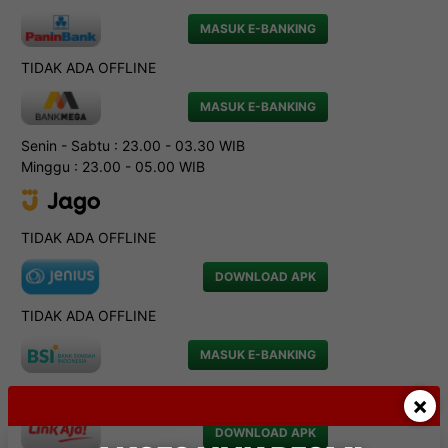
MASUK E-BANKING
TIDAK ADA OFFLINE
MASUK E-BANKING
Senin - Sabtu : 23.00 - 03.30 WIB
Minggu : 23.00 - 05.00 WIB
TIDAK ADA OFFLINE
DOWNLOAD APK
TIDAK ADA OFFLINE
MASUK E-BANKING
SENIN - JUMAT : 22.00 - 00.00 WIB
×
DOWNLOAD APK