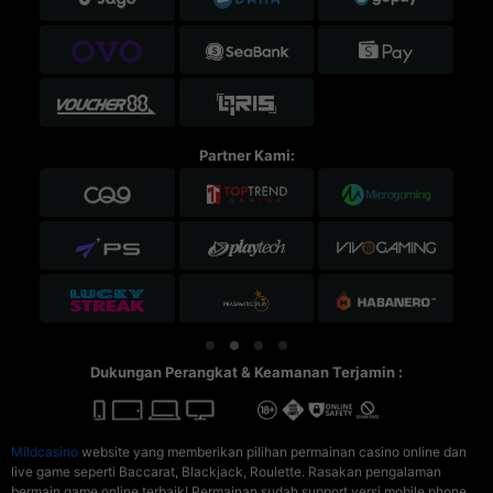
Partner Kami:
Dukungan Perangkat & Keamanan Terjamin :
Mildcasino
website yang memberikan pilihan permainan casino online dan
live game seperti Baccarat, Blackjack, Roulette. Rasakan pengalaman
bermain game online terbaik! Permainan sudah support versi mobile phone